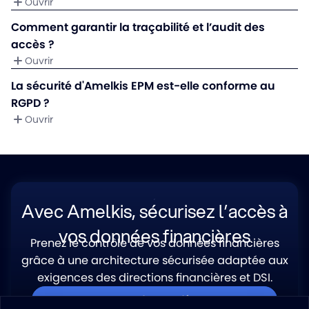
Ouvrir
Comment garantir la traçabilité et l’audit des
accès ?
Ouvrir
La sécurité d'Amelkis EPM est-elle conforme au
RGPD ?
Ouvrir
Avec Amelkis, sécurisez l’accès à
vos données financières
Prenez le contrôle de vos données financières
grâce à une architecture sécurisée adaptée aux
exigences des directions financières et DSI.
Demander une démo